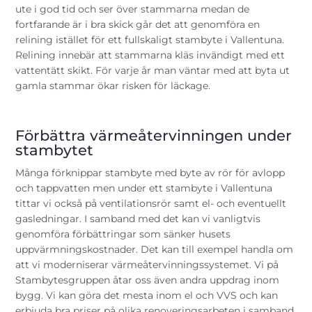
ute i god tid och ser över stammarna medan de
fortfarande är i bra skick går det att genomföra en
relining istället för ett fullskaligt stambyte i Vallentuna.
Relining innebär att stammarna kläs invändigt med ett
vattentätt skikt. För varje år man väntar med att byta ut
gamla stammar ökar risken för läckage.
Förbättra värmeåtervinningen under
stambytet
Många förknippar
stambyte
med byte av rör för avlopp
och tappvatten men under ett stambyte i Vallentuna
tittar vi också på ventilationsrör samt el- och eventuellt
gasledningar. I samband med det kan vi vanligtvis
genomföra förbättringar som sänker husets
uppvärmningskostnader. Det kan till exempel handla om
att vi moderniserar värmeåtervinningssystemet. Vi på
Stambytesgruppen åtar oss även andra uppdrag inom
bygg. Vi kan göra det mesta inom el och VVS och kan
erbjuda bra priser på olika renoveringsarbeten i samband