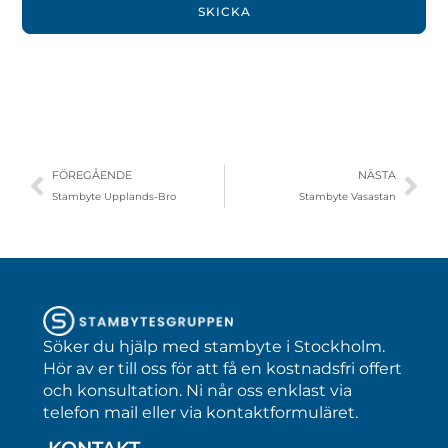
SKICKA
FÖREGÅENDE
NÄSTA
Stambyte Upplands-Bro
Stambyte Vasastan
Söker du hjälp med stambyte i Stockholm.
Hör av er till oss för att få en kostnadsfri offert
och konsultation. Ni når oss enklast via
telefon mail eller via kontaktformuläret.