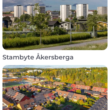
Stambyte Åkersberga