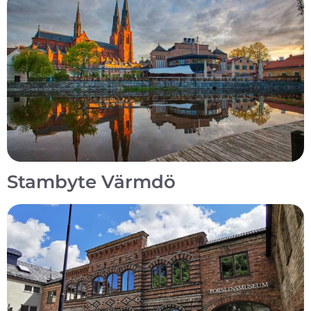
Stambyte Värmdö